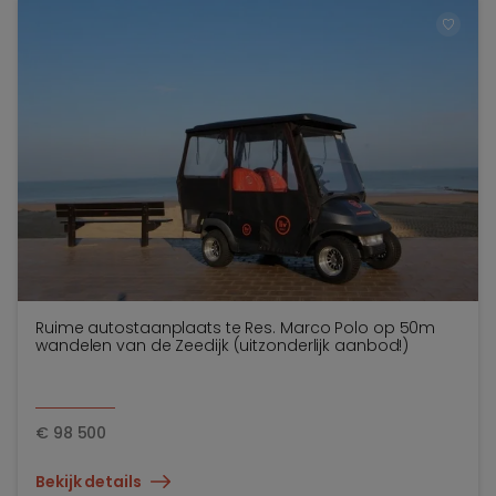
TOEV
Ruime autostaanplaats te Res. Marco Polo op 50m
wandelen van de Zeedijk (uitzonderlijk aanbod!)
€
98 500
Bekijk details