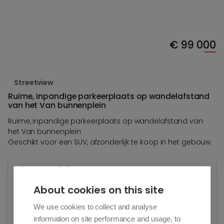
€
99 000
Streetview
Ruime, inpandige parkeerplaats op wandelafstand
van het Van bunnenplein
Ruime, inpandige parkeerplaats op wandelafstand van
het Van bunnenplein
Geschikt voor een SUV, afzonderlijk te koop in het gebouw.
Algemene info
About cookies on this site
Adres:
Van Bunnenlaan 22/1
We use cookies to collect and analyse
Knokke-Heist
information on site performance and usage, to