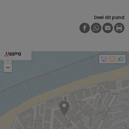
Deel dit pand
FACEBOOK
WHATSAPP
E-MAIL
PRI
Ligging
+
−