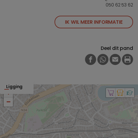
050 62 53 62
IK WIL MEER INFORMATIE
Deel dit pand
FACEBOOK
WHATSAPP
E-MAIL
PRI
Ligging
+
−