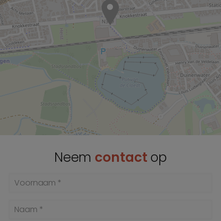
Neem
contact
op
Voornaam *
Naam *