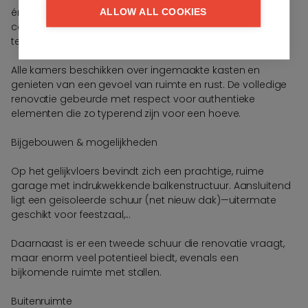
én nog twee bijkomende slaapkamers die samen een
ALLOW ALL COOKIES
comfortabele badkamer delen, voorzien van ligbad dat
tevens als douche gebruikt kan worden.
Alle kamers beschikken over ingemaakte kasten en
genieten van een gevoel van ruimte en rust. De volledige
renovatie gebeurde met respect voor authentieke
elementen die zo typerend zijn voor een hoeve.
Bijgebouwen & mogelijkheden
Op het gelijkvloers bevindt zich een prachtige, ruime
garage met indrukwekkende balkenstructuur. Aansluitend
ligt een geïsoleerde schuur (net nieuw dak)—uitermate
geschikt voor feestzaal,...
Daarnaast is er een tweede schuur die renovatie vraagt,
maar enorm veel potentieel biedt, evenals een
bijkomende ruimte met stallen.
Buitenruimte