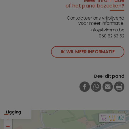
Meer informatie
of het pand bezoeken?
Contacteer ons vrijblijvend
voor meer informatie.
info@livimmo.be
050 62 53 62
IK WIL MEER INFORMATIE
Deel dit pand
FACEBOOK
WHATSAPP
E-MAIL
PRI
Ligging
+
−