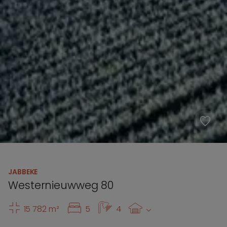
JABBEKE
Westernieuwweg 80
15 782 m²
5
4