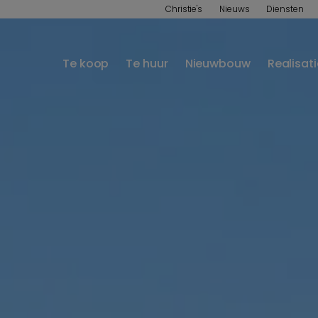
Christie's
Nieuws
Diensten
Te koop
Te huur
Nieuwbouw
Realisat