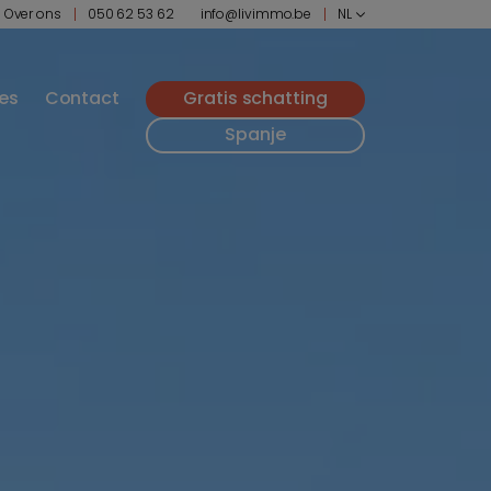
Over ons
050 62 53 62
info@livimmo.be
NL
ies
Contact
Gratis schatting
Spanje