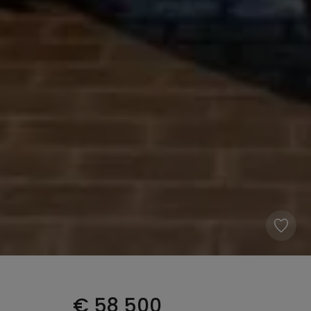
€
58 500