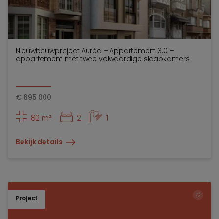
Nieuwbouwproject Auréa – Appartement 3.0 –
appartement met twee volwaardige slaapkamers
€
695 000
82 m²
2
1
Bekijk details
Project
TOEV