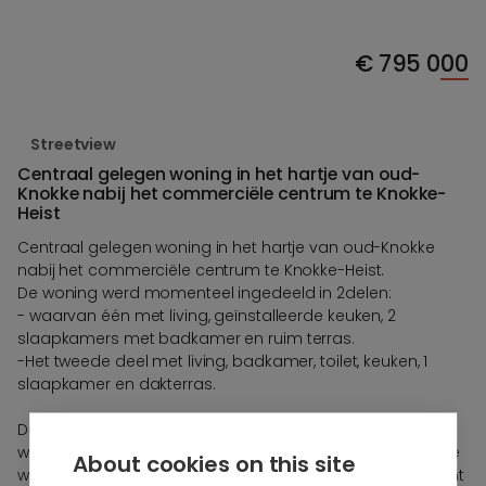
€
795 000
Streetview
Centraal gelegen woning in het hartje van oud-
Knokke nabij het commerciële centrum te Knokke-
Heist
Centraal gelegen woning in het hartje van oud-Knokke
nabij het commerciële centrum te Knokke-Heist.
De woning werd momenteel ingedeeld in 2delen:
- waarvan één met living, geïnstalleerde keuken, 2
slaapkamers met badkamer en ruim terras.
-Het tweede deel met living, badkamer, toilet, keuken, 1
slaapkamer en dakterras.
De woning kan aangezien worden als een kangeroe-
woning functioneel maar beschikt niet over 2 afzonderlijke
About cookies on this site
woongelegenheden op stedenbouwkundige vlak. Dit dient