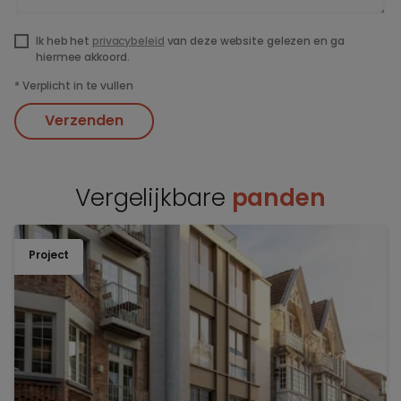
Ik heb het
privacybeleid
van deze website gelezen en ga
hiermee akkoord.
*
Verplicht in te vullen
Verzenden
Vergelijkbare
panden
Project
TOEV