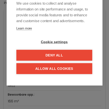
in geheel te blijven.
We use cookies to collect and analyse
information on site performance and usage, to
provide social media features and to enhance
Algemene info
and customise content and advertisements.
Adres:
Learn more
Graaf Jansdijk 107
Knokke-Heist
Cookie settings
Algemene staat:
Instapklaar
DENY ALL
Vraagprijs:
ALLOW ALL COOKIES
€ 795.000
Bouwjaar:
1963
Bewoonbare opp.:
166 m²