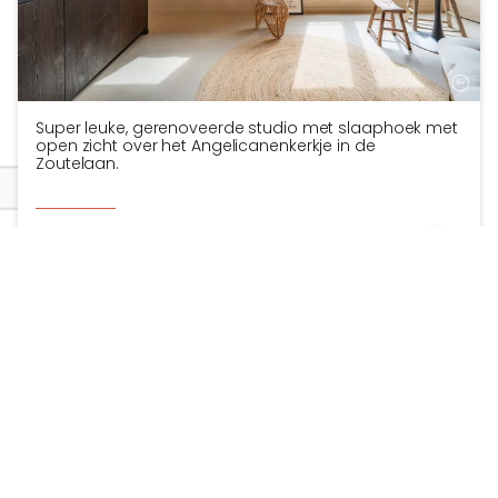
Super leuke, gerenoveerde studio met slaaphoek met
open zicht over het Angelicanenkerkje in de
Zoutelaan.
€
345 000
BACK 
33 m²
1
1
Bekijk details
TOEV