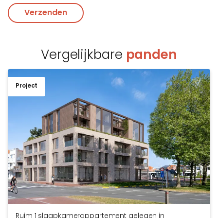
Verzenden
Vergelijkbare
panden
Project
TOEV
Ruim 1 slaapkamerappartement gelegen in