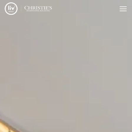
Menu overslaan en naar de inhoud gaan