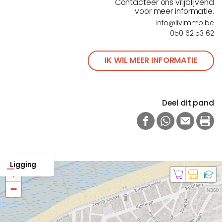
Contacteer ons vrijblijvend
voor meer informatie.
info@livimmo.be
050 62 53 62
IK WIL MEER INFORMATIE
Deel dit pand
FACEBOOK
WHATSAPP
E-MAIL
PRI
Ligging
+
−