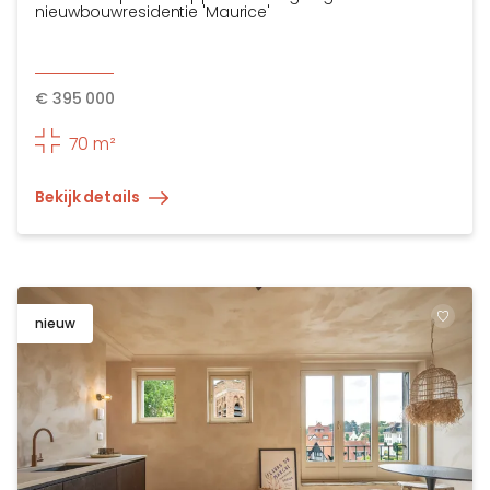
nieuwbouwresidentie 'Maurice'
€
395 000
70 m²
Bekijk details
nieuw
TOEV