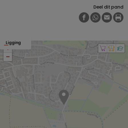
Deel dit pand
FACEBOOK
WHATSAPP
E-MAIL
PRI
Ligging
+
−