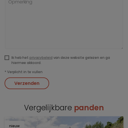
Opmerking
Ik heb het
privacybeleid
van deze website gelezen en ga
hiermee akkoord.
*
Verplicht in te vullen
Verzenden
Vergelijkbare
panden
nieuw
TOEV