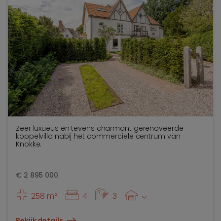
Zeer luxueus en tevens charmant gerenoveerde
koppelvilla nabij het commerciële centrum van
Knokke.
€
2 895 000
258 m²
4
3
Bekijk details