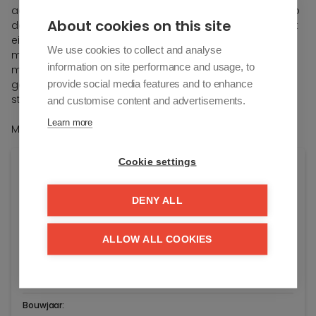
aansluitende praktische bijkeuken. Berging/wasplaats. Op
About cookies on this site
de eerste verdieping: 3 volwaardige slaapkamers, elk met
eigen badkamer en dressing. Bureau. 2de verdieping:
We use cookies to collect and analyse
mogelijkheid tot het creëren van 4de slaapkamer of
information on site performance and usage, to
multifunctionele ruimte. Technische ruimte. Inpandige
provide social media features and to enhance
garage voor 2 wagens met fietsenberging. Meerdere
staanplaatsen buiten voor de villa.
and customise content and advertisements.
Learn more
Momenteel wind en waterdicht en in afwerkingsfase.
Cookie settings
Algemene info
Adres:
DENY ALL
Kalfstraat 24
Knokke-Heist
ALLOW ALL COOKIES
Vraagprijs:
€ 3.995.000
Bouwjaar: