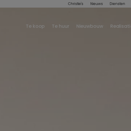
Christie's
Nieuws
Diensten
Te koop
Te huur
Nieuwbouw
Realisat