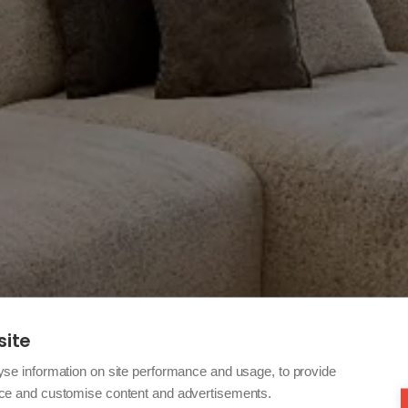
site
yse information on site performance and usage, to provide
nce and customise content and advertisements.