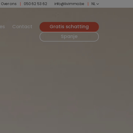
Over ons
050 62 53 62
info@livimmo.be
NL
ies
Contact
Gratis schatting
Spanje