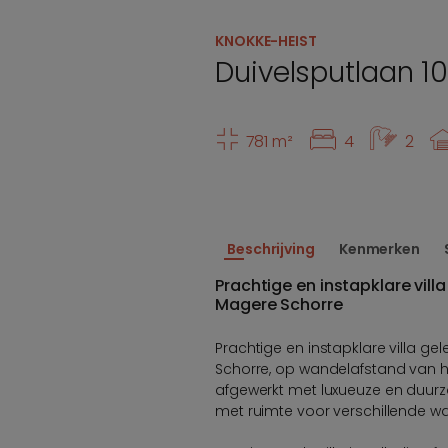
KNOKKE-HEIST
Duivelsputlaan 1
781 m²
4
2
Beschrijving
Kenmerken
Prachtige en instapklare villa
Magere Schorre
Prachtige en instapklare villa ge
Schorre, op wandelafstand van h
afgewerkt met luxueuze en duurz
met ruimte voor verschillende w