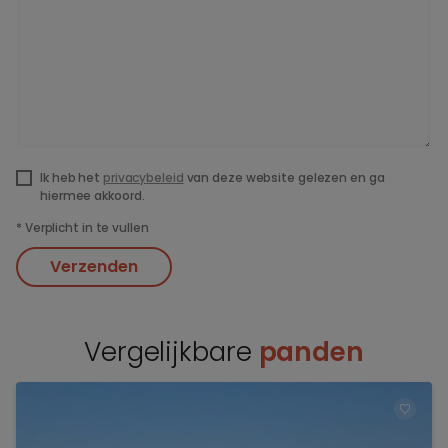
Ik heb het
privacybeleid
van deze website gelezen en ga
hiermee akkoord.
*
Verplicht in te vullen
Verzenden
Vergelijkbare
panden
TOEV