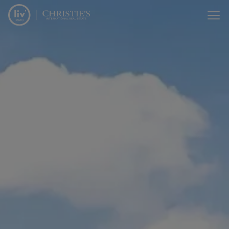
Menu overslaan en naar de inhoud gaan