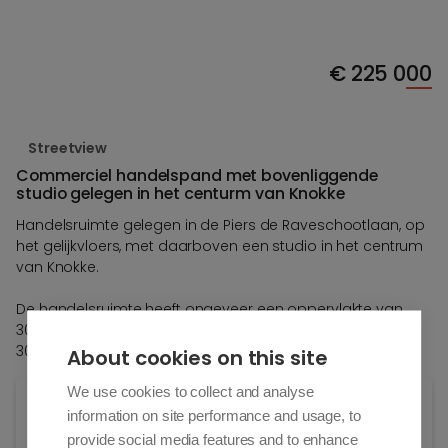
€
225 000
Streetview
Commerciel handelspand met bovenliggende
studio gelegen in het centurm van Knokke
Handelsruimte gelegen in de Piers de Raveschootlaan, op
het gelijkvloers, met daarboven een studio in het centrum
van Knokke.
De handelsruimte heeft ongeveer een oppervlakte van
30m2 met daarboven een bovenliggende studio van +/-
30m2 uitgerust met kitchenette en douchekamer
About cookies on this site
We use cookies to collect and analyse
Algemene info
information on site performance and usage, to
provide social media features and to enhance