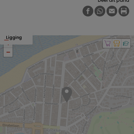
Deel dit pand
FACEBOOK
WHATSAPP
E-MAIL
PRI
Ligging
+
−