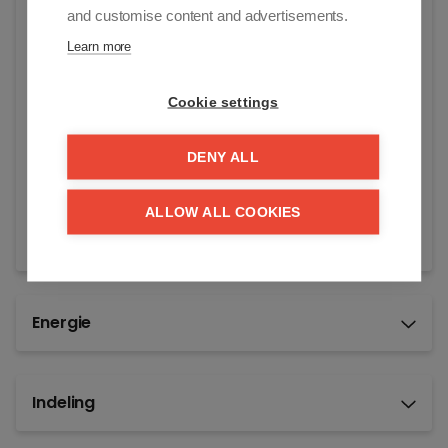
Adres:
and customise content and advertisements.
Zoutelaan 20
Learn more
Knokke-Heist
Vraagprijs:
Cookie settings
€ 225.000
Beschikbaar vanaf:
DENY ALL
Bij akte
ALLOW ALL COOKIES
Referentie:
natantk
Energie
Indeling