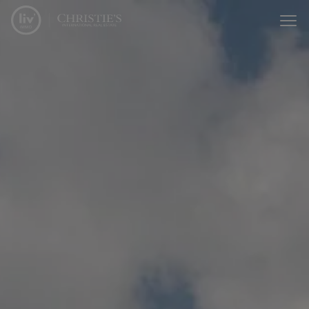
Menu overslaan en naar de inhoud gaan