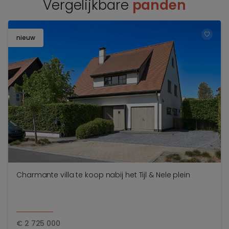
Vergelijkbare
panden
nieuw
TOEV
Charmante villa te koop nabij het Tijl & Nele plein
€
2 725 000