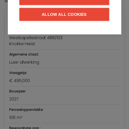
woonomgeving in de Westkapellestraat.
ALLOW ALL COOKIES
Algemene info
Adres:
Westkapellestraat 488/103
Knokke-Heist
Algemene staat:
Luxe-afwerking
Vraagprijs:
€ 495.000
Bouwjaar:
2027
Perceeloppervlakte:
106 m²
Bewoonbare opp.: