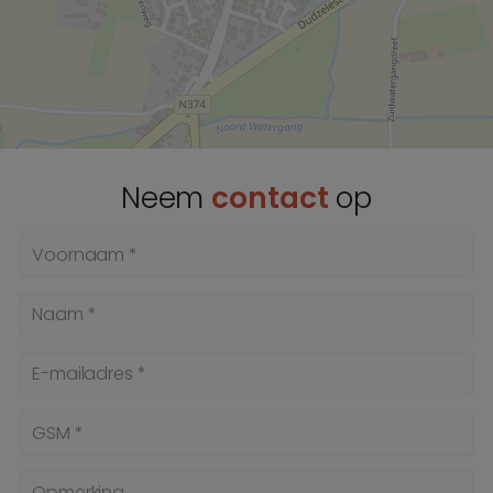
Neem
contact
op
Voornaam *
Naam *
E-mailadres *
GSM *
Opmerking