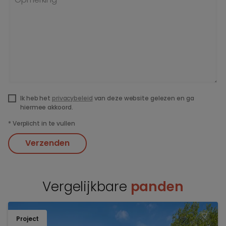
Ik heb het
privacybeleid
van deze website gelezen en ga
hiermee akkoord.
*
Verplicht in te vullen
Verzenden
Vergelijkbare
panden
Project
TOEV