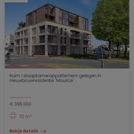
Ruim 1 slaapkamerappartement gelegen in
nieuwbouwresidentie 'Maurice'
€
395 000
70 m²
Bekijk details