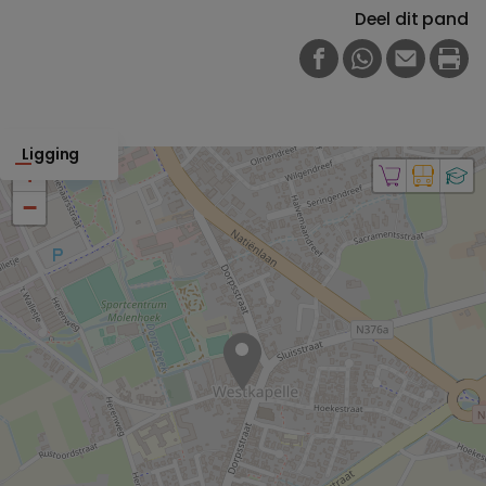
Deel dit pand
FACEBOOK
WHATSAPP
E-MAIL
PRI
Ligging
+
−