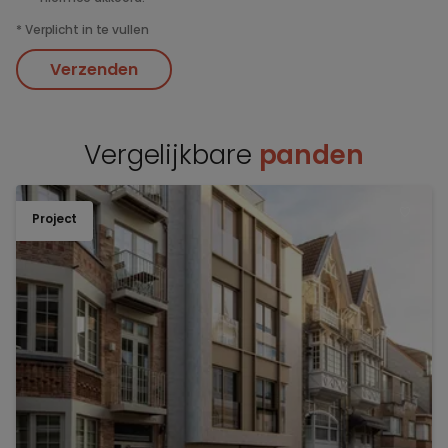
*
Verplicht in te vullen
Verzenden
Vergelijkbare
panden
Project
TOEV