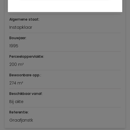
Graaf Jansdijk 149
Knokke-Heist
Algemene staat:
Instapklaar
Bouwjaar:
1995
Perceeloppervlakte:
200 m²
Bewoonbare opp.:
274 m²
Beschikbaar vanaf:
Bij akte
Referentie:
Graafjanstk