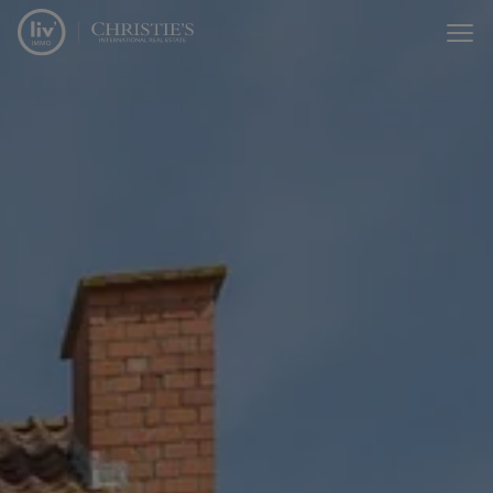
Menu overslaan en naar de inhoud gaan