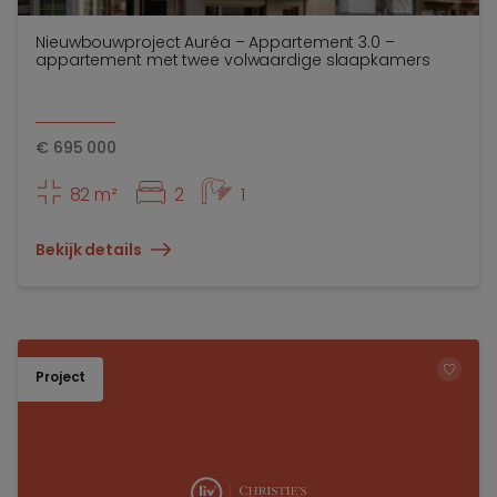
Nieuwbouwproject Auréa – Appartement 3.0 –
appartement met twee volwaardige slaapkamers
€
695 000
82 m²
2
1
Bekijk details
Project
TOEV