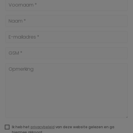
Voornaam *
Naam *
E-mailadres *
GSM *
Opmerking
Ik heb het
privacybeleid
van deze website gelezen en ga
hiermee akkoord.