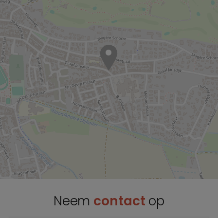
Neem
contact
op