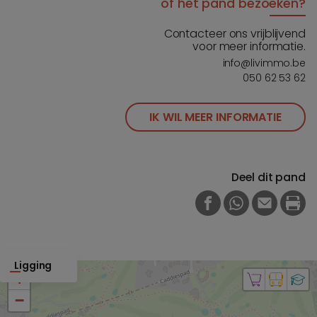
of het pand bezoeken?
Contacteer ons vrijblijvend
voor meer informatie.
info@livimmo.be
050 62 53 62
IK WIL MEER INFORMATIE
Deel dit pand
FACEBOOK
WHATSAPP
E-MAIL
PRI
Ligging
+
−