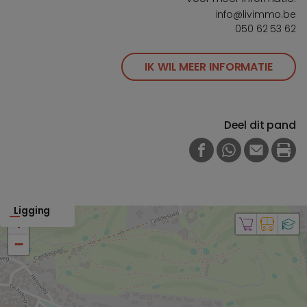
info@livimmo.be
050 62 53 62
IK WIL MEER INFORMATIE
Deel dit pand
FACEBOOK
WHATSAPP
E-MAIL
PRI
Ligging
+
−