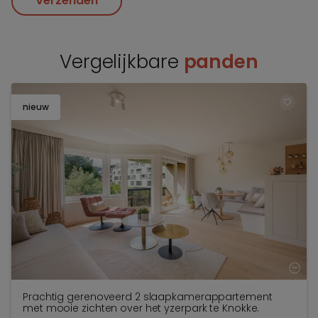
Verzenden
Vergelijkbare
panden
nieuw
TOEV
Prachtig gerenoveerd 2 slaapkamerappartement
met mooie zichten over het yzerpark te Knokke.