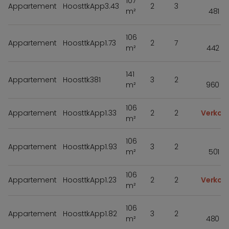
107
Appartement
HoosttkApp3.43
2
3
m²
481 5
106
Appartement
HoosttkApp1.73
2
7
m²
442 5
141
Appartement
Hoosttk381
3
2
m²
960 0
106
Appartement
HoosttkApp1.33
2
2
Verkoc
m²
106
Appartement
HoosttkApp1.93
3
2
m²
501 0
106
Appartement
HoosttkApp1.23
2
2
Verkoc
m²
106
Appartement
HoosttkApp1.82
3
2
m²
480 5