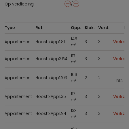
/
Op verdieping
-
+
Type
Ref.
Opp.
Slpk.
Verd.
Pri
146
Appartement
HoosttkApp1.81
3
3
Verkoc
m²
117
Appartement
HoosttkApp3.54
3
3
Verkoc
m²
106
Appartement
HoosttkApp1.103
2
2
m²
502 5
117
Appartement
HoosttkApp1.35
3
3
Verkoc
m²
133
Appartement
HoosttkApp1.94
3
3
Verkoc
m²