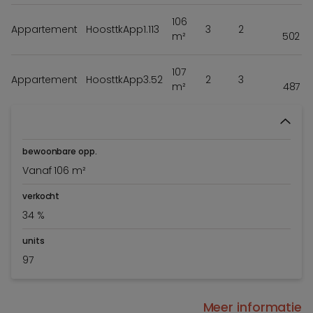
106
Appartement
HoosttkApp1.113
3
2
m²
502 5
107
Appartement
HoosttkApp3.52
2
3
m²
487 0
bewoonbare opp.
Vanaf 106 m²
verkocht
34 %
units
97
Meer informatie