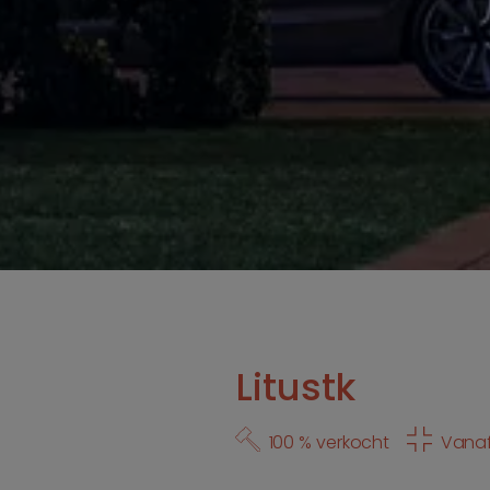
Litustk
100 % verkocht
Vanaf