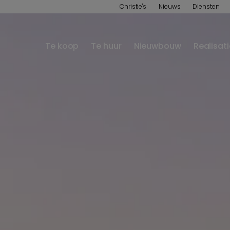
Christie's
Nieuws
Diensten
Te koop
Te huur
Nieuwbouw
Realisat