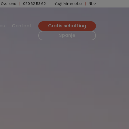
Over ons
050 62 53 62
info@livimmo.be
NL
ies
Contact
Gratis schatting
Spanje