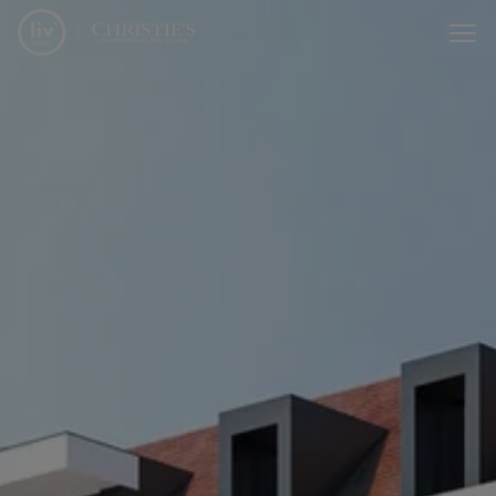
Menu overslaan en naar de inhoud gaan