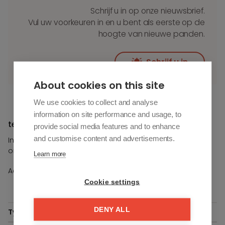
Schrijf u in op onze nieuwsbrief.
Vul uw voorkeuren in en u bent als eerste op de
hoogte van nieuwe panden.
Schrijf u in
About cookies on this site
We use cookies to collect and analyse
information on site performance and usage, to
te koop in Knokke
provide social media features and to enhance
and customise content and advertisements.
Indien u meer informatie wenst over dit pand, contacteer
ons.
Learn more
/
Aantal slaapkamers
-
+
Cookie settings
DENY ALL
Type
Ref.
Opp.
Slpk.
Prijs