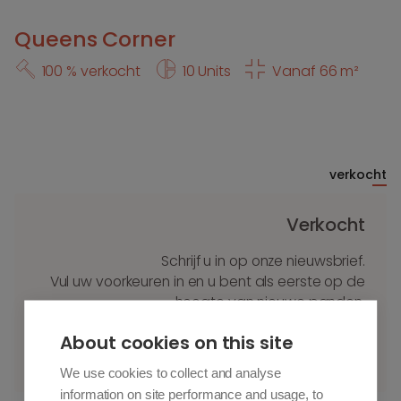
Queens Corner
100 % verkocht
10 Units
Vanaf 66 m²
verkocht
Verkocht
Schrijf u in op onze nieuwsbrief.
Vul uw voorkeuren in en u bent als eerste op de
hoogte van nieuwe panden.
About cookies on this site
Schrijf u in
We use cookies to collect and analyse
information on site performance and usage, to