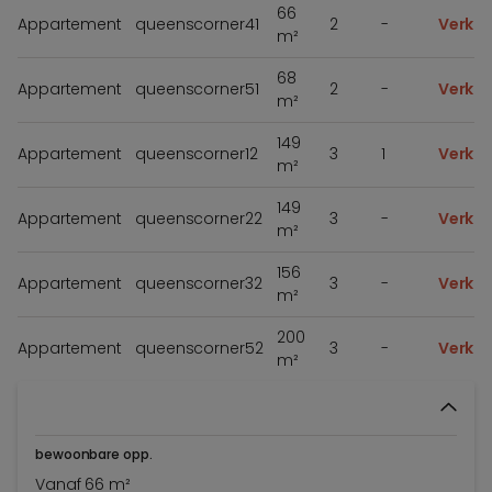
66
Appartement
queenscorner41
2
-
Verko
m²
68
Appartement
queenscorner51
2
-
Verko
m²
149
Appartement
queenscorner12
3
1
Verko
m²
149
Appartement
queenscorner22
3
-
Verko
m²
156
Appartement
queenscorner32
3
-
Verko
m²
200
Appartement
queenscorner52
3
-
Verko
m²
bewoonbare opp.
Vanaf 66 m²