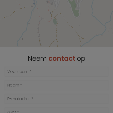
Neem
contact
op
Voornaam *
Naam *
E-mailadres *
GSM *