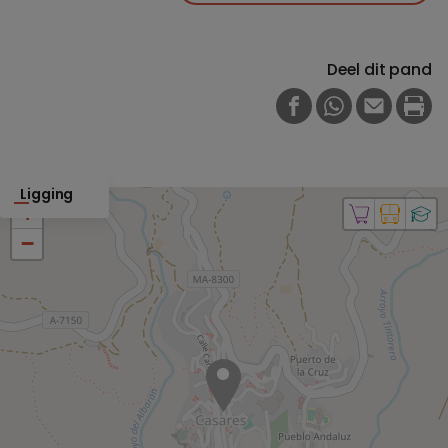
Deel dit pand
FACEBOOK
WHATSAPP
E-MAIL
PRI
Ligging
+
−