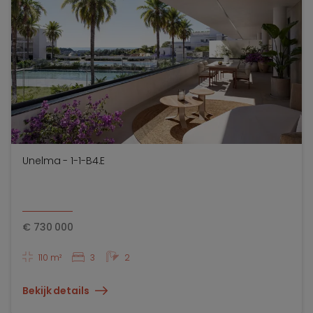
Unelma - 1-1-B4.E
€
730 000
110 m²
3
2
Bekijk details