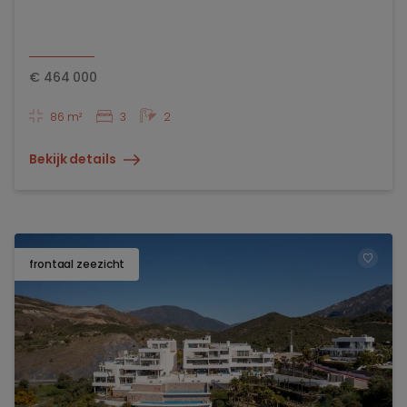
€
464 000
86 m²
3
2
Bekijk details
frontaal zeezicht
TOEV