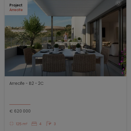
Project
TOEV
Arrecife
Arrecife - B2 - 2C
€
620 000
125 m²
4
3