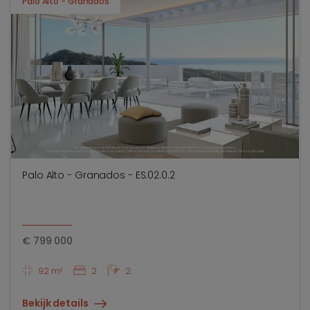
Palo Alto - Granados
Palo Alto - Granados - ES.02.0.2
€
799 000
92 m²
2
2
Bekijk details