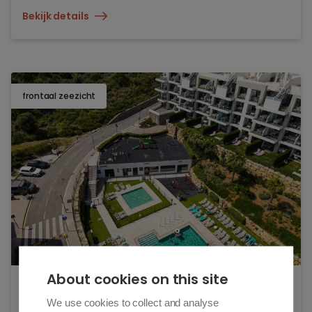
Bekijk details
frontaal zeezicht
TOEV
About cookies on this site
Hacienda el Sueño - Elegante 3-Slaapkamer
Appartement met Panoramisch Terras, Zeezicht en
We use cookies to collect and analyse
Toeristenhuurlicentie