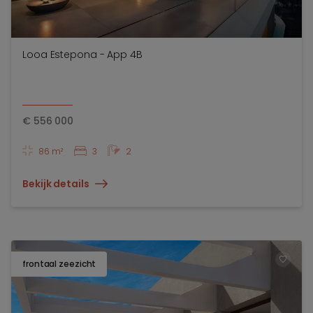
Looa Estepona - App 4B
€
556 000
86 m²
3
2
Bekijk details
frontaal zeezicht
TOEV