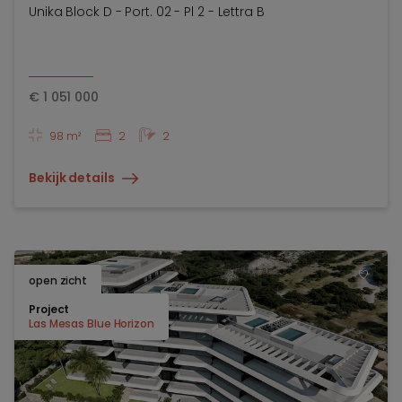
Unika Block D - Port. 02 - Pl 2 - Lettra B
€
1 051 000
98 m²
2
2
Bekijk details
open zicht
TOEV
Project
Las Mesas Blue Horizon