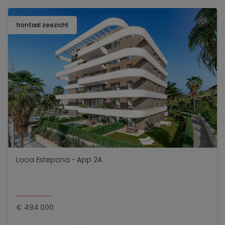
frontaal zeezicht
TOEV
Looa Estepona - App 2A
€
494 000