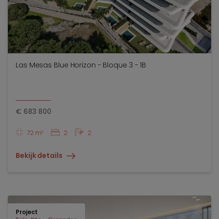
Las Mesas Blue Horizon - Bloque 3 - 1B
€
683 800
72 m²
2
2
Bekijk details
Project
TOEV