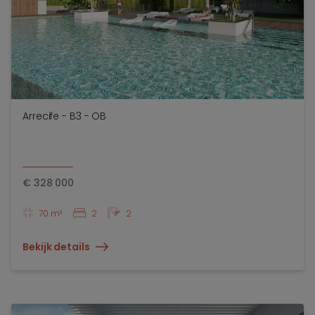
Arrecife - B3 - OB
€
328 000
70 m²
2
2
Bekijk details