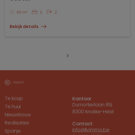
90 m²
2
2
Bekijk details
Te koop
Kantoor
Dumortierlaan 89,
Te huur
8300 Knokke-Heist
Nieuwbouw
Realisaties
Contact
info@livimmo.be
Spanje