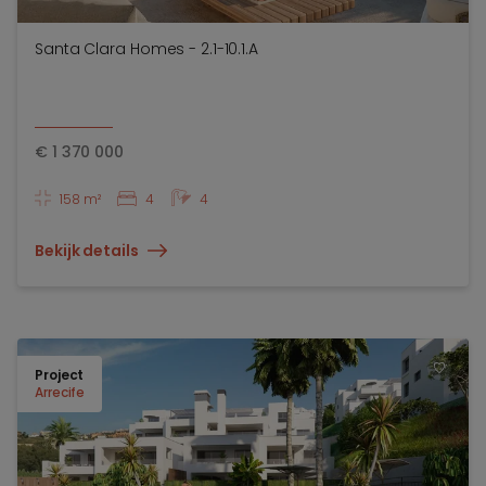
Santa Clara Homes - 2.1-10.1.A
€
1 370 000
158 m²
4
4
Bekijk details
Project
TOEV
Arrecife