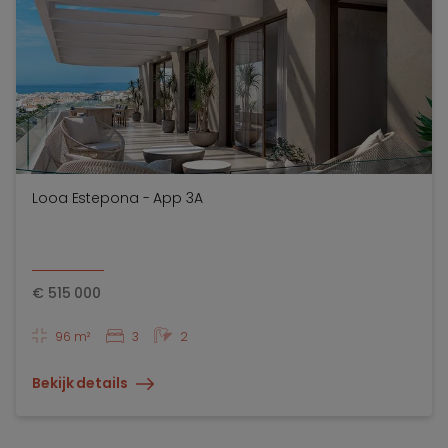
Looa Estepona - App 3A
€
515 000
96 m²
3
2
Bekijk details