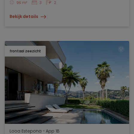
96 m²
3
2
Bekijk details
frontaal zeezicht
TOEV
Looa Estepona - App 1B