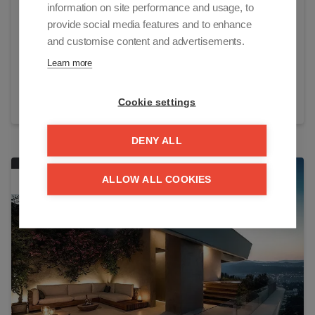
information on site performance and usage, to
provide social media features and to enhance
€
389 000
and customise content and advertisements.
Learn more
68 m²
3
1
Bekijk details
Cookie settings
DENY ALL
ALLOW ALL COOKIES
frontaal zeezicht
TOEV