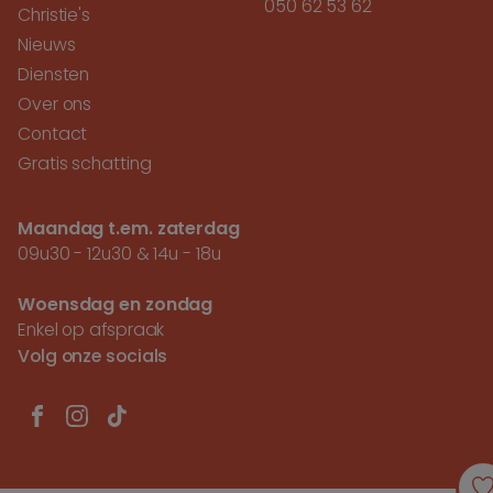
050 62 53 62
Christie's
Nieuws
Diensten
Over ons
Contact
Gratis schatting
Maandag t.em. zaterdag
09u30 - 12u30 & 14u - 18u
Woensdag en zondag
Enkel op afspraak
Volg onze socials
FACEBOOK
INSTAGRAM
TIKTOK