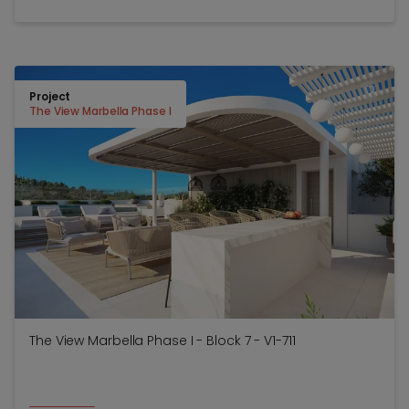
Project
TOEV
The View Marbella Phase I
The View Marbella Phase I - Block 7 - V1-711