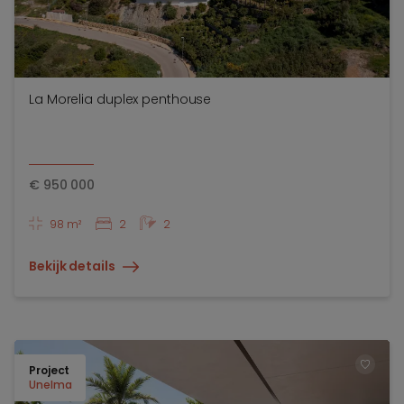
La Morelia duplex penthouse
€
950 000
98 m²
2
2
Bekijk details
Project
TOEV
Unelma