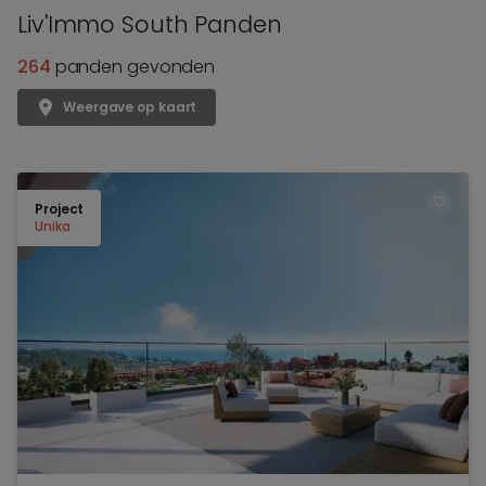
Liv'Immo South Panden
264
panden gevonden
Weergave op kaart
Project
TOEV
Unika