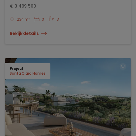
€
3 499 500
234 m²
3
3
Bekijk details
Project
TOEV
Santa Clara Homes