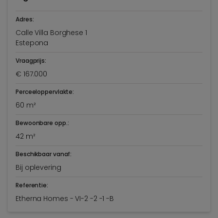
Adres:
Calle Villa Borghese 1
Estepona
Vraagprijs:
€ 167.000
Perceeloppervlakte:
60 m²
Bewoonbare opp.:
42 m²
Beschikbaar vanaf:
Bij oplevering
Referentie:
Etherna Homes - VI-2 -2 -1 -B