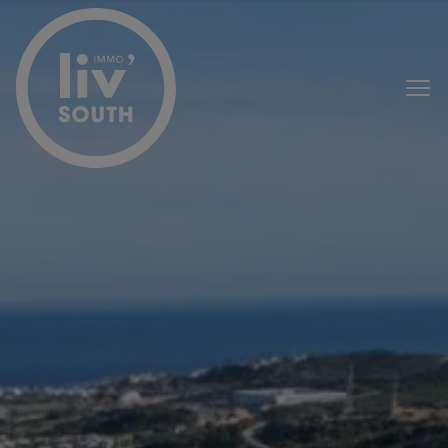
Menu overslaan en naar de inhoud gaan