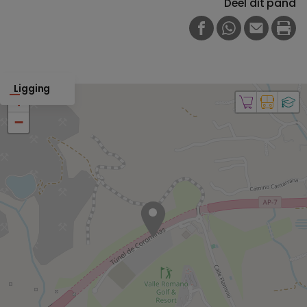
Deel dit pand
FACEBOOK
WHATSAPP
E-MAIL
PRI
Ligging
+
−