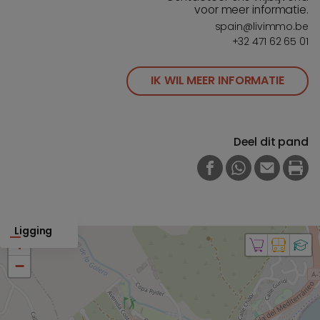
voor meer informatie.
spain@livimmo.be
+32 471 62 65 01
IK WIL MEER INFORMATIE
Deel dit pand
FACEBOOK
WHATSAPP
E-MAIL
PRI
Ligging
+
−