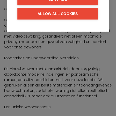
Gegarandeerde Privacy en Comfort
ALLOW ALL COOKIES
Onze unieke opzet bestaat uit slechts drie besloten
complexen, elk bestaande uit vijf exclusieve
appartementen. Deze omheinde gemeenschap, uitgerust
met videobewaking, garandeert niet alleen maximale
privacy, maar ook een gevoel van veiligheid en comfort
voor onze bewoners.
Moderniteit en Hoogwaardige Materialen
Dit nieuwbouwproject kenmerkt zich door zorgvuldig
doordachte moderne indelingen en panoramische
ramen, een uitzonderlijk kenmerk voor deze locatie. Wij
gebruiken alleen de beste materialen en toonaangevende
bouwtechnieken, zodat elke woning niet alleen esthetisch
aantrekkelijk is, maar ook duurzaam en functioneel.
Een Unieke Woonsensatie