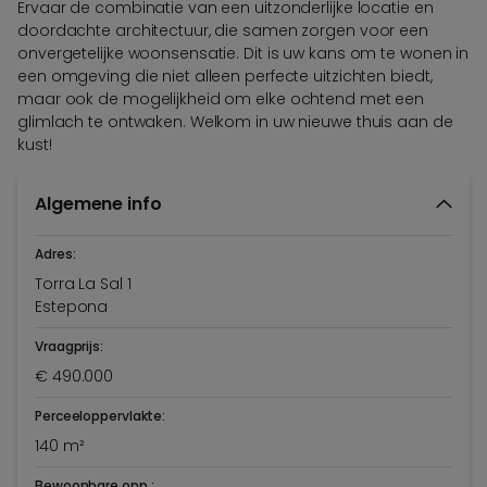
Ervaar de combinatie van een uitzonderlijke locatie en
doordachte architectuur, die samen zorgen voor een
onvergetelijke woonsensatie. Dit is uw kans om te wonen in
een omgeving die niet alleen perfecte uitzichten biedt,
maar ook de mogelijkheid om elke ochtend met een
glimlach te ontwaken. Welkom in uw nieuwe thuis aan de
kust!
Algemene info
Adres:
Torra La Sal 1
Estepona
Vraagprijs:
€ 490.000
Perceeloppervlakte:
140 m²
Bewoonbare opp.: