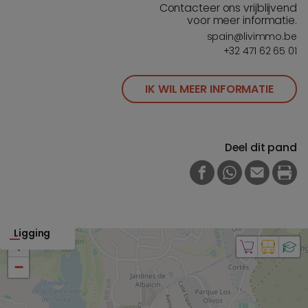
Contacteer ons vrijblijvend
voor meer informatie.
spain@livimmo.be
+32 471 62 65 01
IK WIL MEER INFORMATIE
Deel dit pand
FACEBOOK
WHATSAPP
E-MAIL
PRI
Ligging
+
−