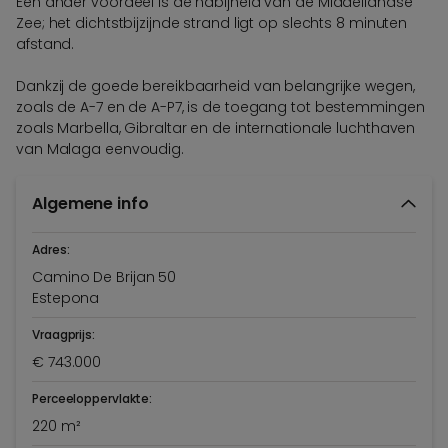
Een ander voordeel is de nabijheid van de Middellandse
Zee; het dichtstbijzijnde strand ligt op slechts 8 minuten
afstand.
Dankzij de goede bereikbaarheid van belangrijke wegen,
zoals de A-7 en de A-P7, is de toegang tot bestemmingen
zoals Marbella, Gibraltar en de internationale luchthaven
van Malaga eenvoudig.
Algemene info
Adres:
Camino De Brijan 50
Estepona
Vraagprijs:
€ 743.000
Perceeloppervlakte:
220 m²