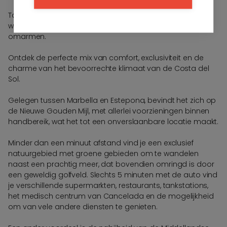
Taray Residences is meer dan alleen een plek om te
wonen; het is de kans om een buitengewone levensstijl te
omarmen.
Ontdek de perfecte mix van comfort, exclusiviteit en de
charme van het bevoorrechte klimaat van de Costa del
Sol.
Gelegen tussen Marbella en Estepona, bevindt het zich op
de Nieuwe Gouden Mijl, met allerlei voorzieningen binnen
handbereik, wat het tot een onverslaanbare locatie maakt.
Minder dan een minuut afstand vind je een exclusief
natuurgebied met groene gebieden om te wandelen
naast een prachtig meer, dat bovendien omringd is door
een geweldig golfveld. Slechts 5 minuten met de auto vind
je verschillende supermarkten, restaurants, tankstations,
het medisch centrum van Cancelada en de mogelijkheid
om van vele andere diensten te genieten.