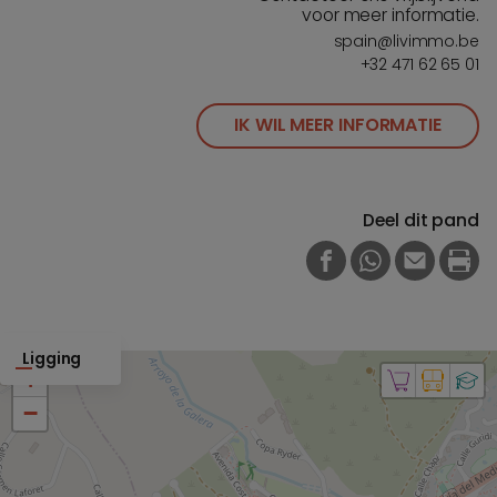
voor meer informatie.
spain@livimmo.be
+32 471 62 65 01
IK WIL MEER INFORMATIE
Deel dit pand
FACEBOOK
WHATSAPP
E-MAIL
PRI
Ligging
+
−