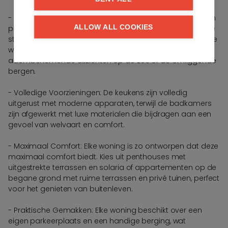
- Moderne en Elegante Ontwerpen: De appartementen en
ALLOW ALL COOKIES
penthouses zijn ontworpen in een eigentijdse en elegante
stijl. Dankzij de grote ramen stroomt het natuurlijke licht de
woonruimtes binnen, waarbij u wordt getrakteerd op
adembenemende uitzichten op de zee of de omliggende
bergen.
- Volledige Voorzieningen: De keukens zijn volledig
uitgerust met moderne apparaten, terwijl de badkamers
zijn afgewerkt met luxe materialen die bijdragen aan een
gevoel van welvaart en comfort.
- Maximaal Comfort: Elke woning is zo ontworpen dat deze
maximaal comfort biedt. Kies uit penthouses met
uitgestrekte terrassen en solaria of appartementen op de
begane grond met ruime terrassen en privé tuinen, perfect
voor het genieten van buitenleven.
- Praktische Gemakken: Elke woning beschikt over een
eigen parkeerplaats en een handige berging, wat