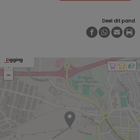
Deel dit pand
FACEBOOK
WHATSAPP
E-MAIL
PRI
Ligging
+
−