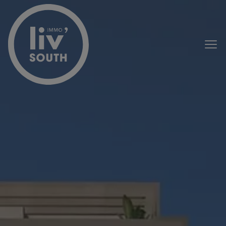
Menu overslaan en naar de inhoud gaan