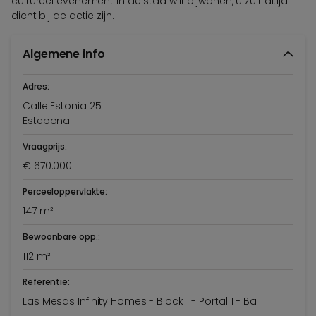
cultureel evenement in de stad wilt bijwonen, u zult altijd
dicht bij de actie zijn.
Algemene info
Adres:
Calle Estonia 25
Estepona
Vraagprijs:
€ 670.000
Perceeloppervlakte:
147 m²
Bewoonbare opp.:
112 m²
Referentie:
Las Mesas Infinity Homes - Block 1 - Portal 1 - Ba