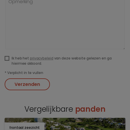
Opmerking
Ik heb het
privacybeleid
van deze website gelezen en ga
hiermee akkoord.
*
Verplicht in te vullen
Verzenden
Vergelijkbare
panden
frontaal zeezicht
TOEV