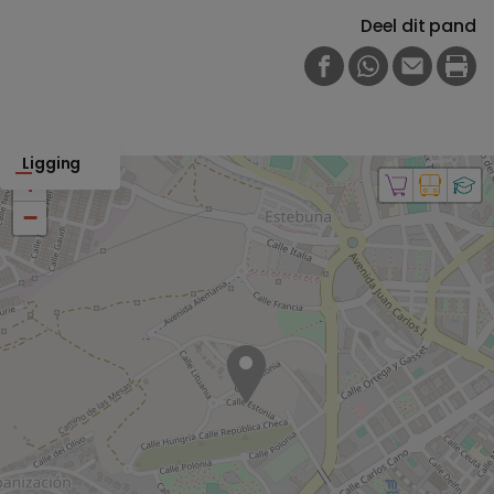
Deel dit pand
FACEBOOK
WHATSAPP
E-MAIL
PRI
Ligging
+
−