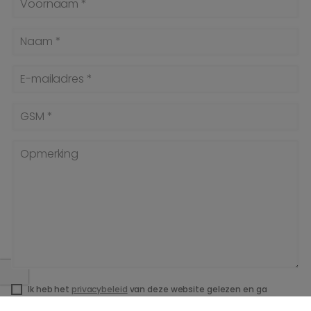
Voornaam *
Naam *
E-mailadres *
GSM *
Opmerking
Ik heb het
privacybeleid
van deze website gelezen en ga
hiermee akkoord.