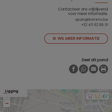
Contacteer ons vrijblijvend
voor meer informatie.
spain@livimmo.be
+32 471 62 65 01
IK WIL MEER INFORMATIE
Deel dit pand
FACEBOOK
WHATSAPP
E-MAIL
PRI
Ligging
+
−