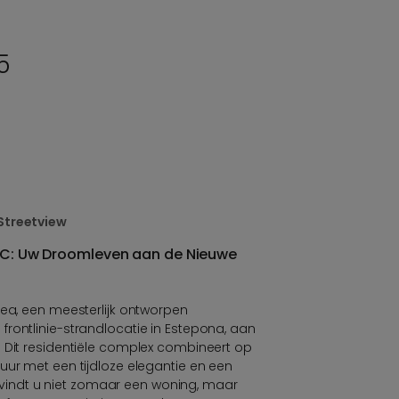
5
Streetview
40C: Uw Droomleven aan de Nieuwe
Sea, een meesterlijk ontworpen
rontlinie-strandlocatie in Estepona, aan
 Dit residentiële complex combineert op
uur met een tijdloze elegantie en een
er vindt u niet zomaar een woning, maar