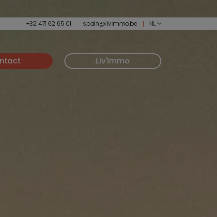
+32 471 62 65 01
spain@livimmo.be
NL
ntact
Liv'Immo