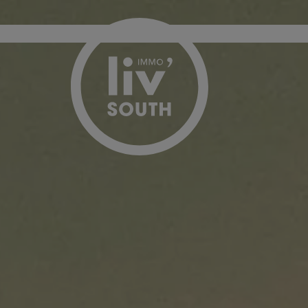
Menu overslaan en naar de inhoud gaan