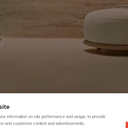
site
yse information on site performance and usage, to provide
nce and customise content and advertisements.