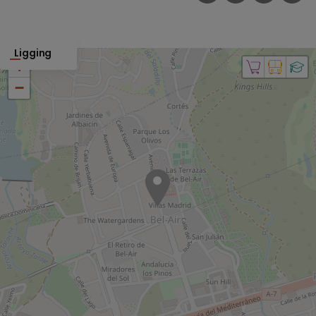
Ligging
+
−