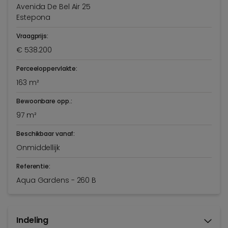
Avenida De Bel Air 25
Estepona
Vraagprijs:
€ 538.200
Perceeloppervlakte:
163 m²
Bewoonbare opp.:
97 m²
Beschikbaar vanaf:
Onmiddellijk
Referentie:
Aqua Gardens - 260 B
Indeling