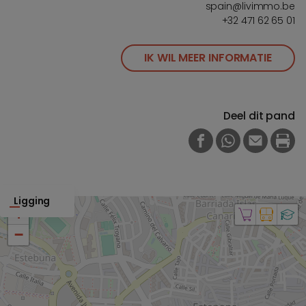
spain@livimmo.be
+32 471 62 65 01
IK WIL MEER INFORMATIE
Deel dit pand
FACEBOOK
WHATSAPP
E-MAIL
PRI
Ligging
+
−