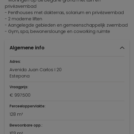
privézwembad
- Penthouses met dakterras, solarium en privézwembad
- 2 moderne liften
- Aangelegde gebieden en gemeenschappelijk zwembad
- Gym, spa, bewonerslounge en coworking ruimte
Algemene info
Adres:
Avenida Juan Carlos I 20
Estepona
Vraagprijs:
€ 997.500
Perceeloppervlakte:
128 m²
Bewoonbare opp.:
103 m²