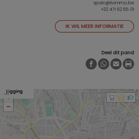
spain@livimmo.be
+32 471 62 65 01
IK WIL MEER INFORMATIE
Deel dit pand
FACEBOOK
WHATSAPP
E-MAIL
PRI
Ligging
+
−