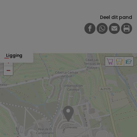
Deel dit pand
FACEBOOK
WHATSAPP
E-MAIL
PRI
Ligging
+
−