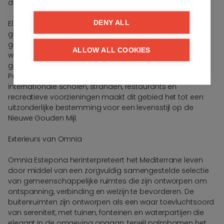
de nabijheid van essentiële voorzieningen.
El Campanario staat ook hoog aangeschreven om zijn
DENY ALL
golfaanbod, dat zich concentreert rond de
gerenommeerde El Campanario Golf & Country Club en
ALLOW ALL COOKIES
wordt omringd door enkele van de meest prestigieuze
golfbanen aan de Costa del Sol, waaronder Atalaya, El
Paraíso en Guadalmina. In combinatie met nabijgelegen
internationale scholen, stranden, restaurants en
recreatieve voorzieningen maakt dit gebied het tot een
uitzonderlijke bestemming voor een levensstijl op de
Nieuwe Gouden Mijl.
Exterieurs van Omnia
Omnia Estepona herinterpreteert het Mediterrane leven
door middel van een zorgvuldig samengestelde selectie
van gemeenschappelijke ruimtes die zijn ontworpen om
ontspanning, verbinding en welzijn te bevorderen. De
buitenruimten zijn ontworpen als een waar toevluchtsoord
van sereniteit, met tuinen, fonteinen en waterpartijen die
elegant in de omgeving opgaan, terwijl palmbomen het