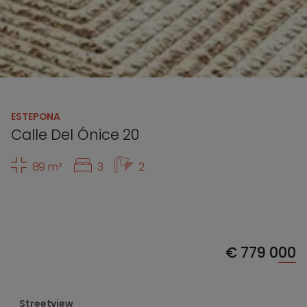
ESTEPONA
Calle Del Ónice 20
89 m²
3
2
€
779 000
Streetview