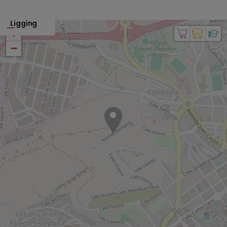
Ligging
+
−