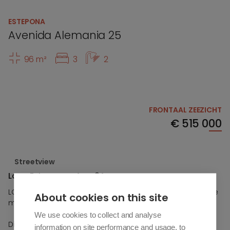
ESTEPONA
Avenida Alemania 25
96 m²
3
2
FRONTAAL ZEEZICHT
€
515 000
Streetview
Looa Estepona - App 3A
LOOA Estepona, een nieuw boutique project in een van de
About cookies on this site
meest gewilde gebieden van de Costa del Sol.
We use cookies to collect and analyse
Dit exclusieve project kenmerkt zich door een eigentijds
information on site performance and usage, to