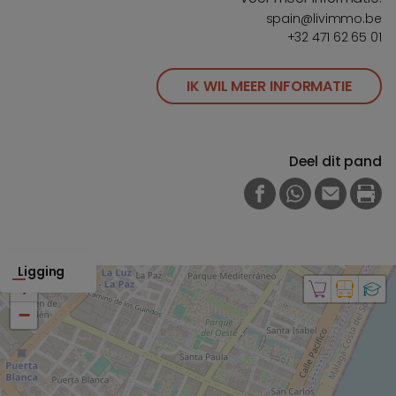
spain@livimmo.be
+32 471 62 65 01
IK WIL MEER INFORMATIE
Deel dit pand
FACEBOOK
WHATSAPP
E-MAIL
PRI
Ligging
+
−