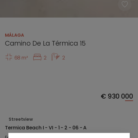
MÁLAGA
Camino De La Térmica 15
68 m²
2
2
€
930 000
Streetview
Termica Beach I - VI - 1 - 2 - 06 - A
Een ongeëvenaard residentieel complex, Térmica Beach,