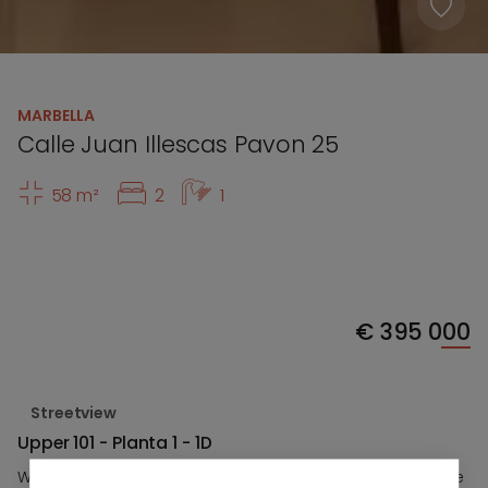
MARBELLA
Calle Juan Illescas Pavon 25
58 m²
2
1
€
395 000
Streetview
Upper 101 - Planta 1 - 1D
Wij zijn verheugd de officiële lancering van Upper101 aan te