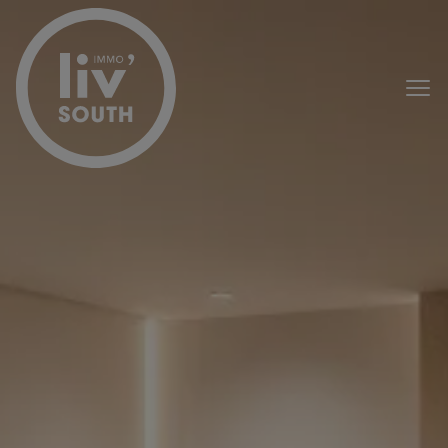
Menu overslaan en naar de inhoud gaan