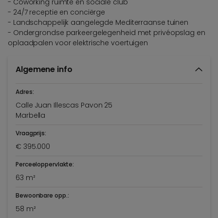
- Coworking ruimte en sociale club
- 24/7 receptie en conciërge
- Landschappelijk aangelegde Mediterraanse tuinen
- Ondergrondse parkeergelegenheid met privéopslag en
oplaadpalen voor elektrische voertuigen
Algemene info
Adres:
Calle Juan Illescas Pavon 25
Marbella
Vraagprijs:
€ 395.000
Perceeloppervlakte:
63 m²
Bewoonbare opp.:
58 m²