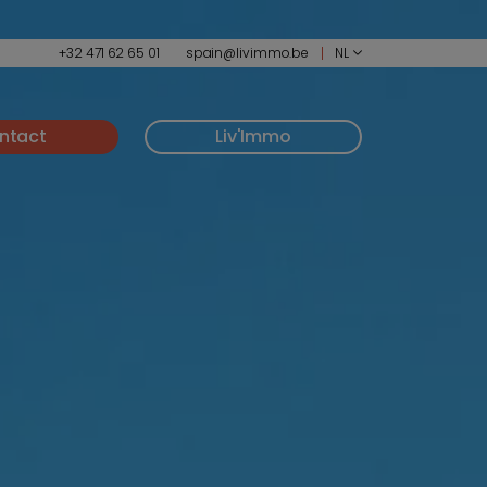
+32 471 62 65 01
spain@livimmo.be
NL
ntact
Liv'Immo