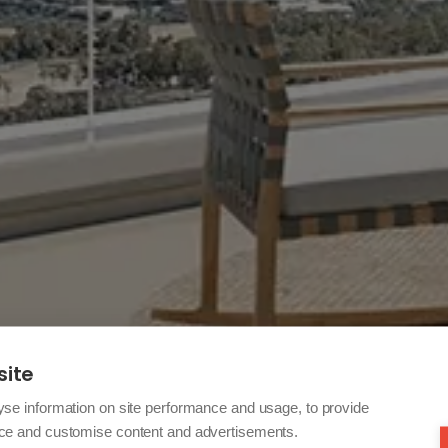
site
yse information on site performance and usage, to provide
nce and customise content and advertisements.