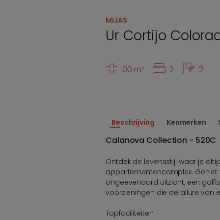
MIJAS
Ur Cortijo Colora
100 m²
2
2
Beschrijving
Kenmerken
Calanova Collection - 520C
Ontdek de levensstijl waar je al
appartementencomplex. Geniet v
ongeëvenaard uitzicht, een golf
voorzieningen die de allure van ee
Topfaciliteiten