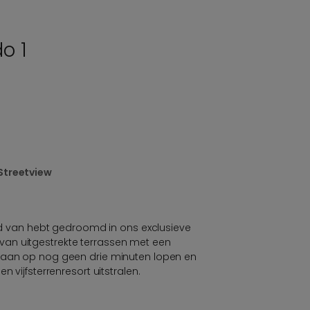
do 1
Streetview
tijd van hebt gedroomd in ons exclusieve
an uitgestrekte terrassen met een
baan op nog geen drie minuten lopen en
n vijfsterrenresort uitstralen.