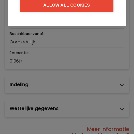
Knokke-Heist
ALLOW ALL COOKIES
Vraagprijs:
Verkocht
Beschikbaar vanaf:
Onmiddellijk
Referentie:
9106tk
Indeling
Wettelijke gegevens
Meer informatie