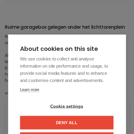
Ruime garagebox gelegen onder het lichttorenplein
Ruime garagebox gelegen onder het lichttorenplein, op
wandelafstand van de zeedijk.
About cookies on this site
Afmetingen:
We use cookies to collect and analyse
lengte= 5,96 m
information on site performance and usage, to
breedte= 2,92 m
provide social media features and to enhance
hoogte box= 2,70 m
hoogte poort= 2,29 m
and customise content and advertisements.
Learn more
voorzien van verlichtingen en stopcontact
Cookie settings
Algemene info
DENY ALL
Adres:
Lichttorenplein 9--1/108