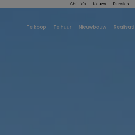
Christie's
Nieuws
Diensten
Te koop
Te huur
Nieuwbouw
Realisat