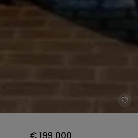
€
199 000