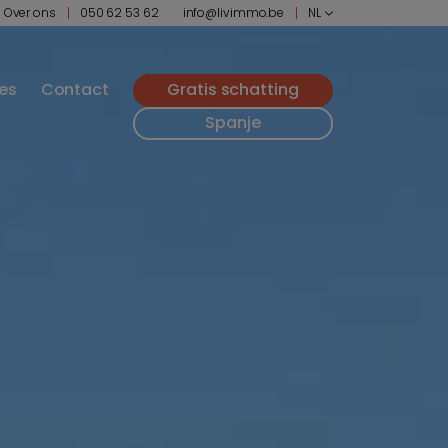
Over ons
050 62 53 62
info@livimmo.be
NL
ies
Contact
Gratis schatting
Spanje