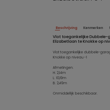
Beschrijving
Kenmerken
Vlot toegankelijke Dubbele-
Elizabetlaan te Knokke op ni
Vlot toegankelijke dubbele-garag
Knokke op niveau -1
Afmetingen:
H: 2,14m
L: 10,19m
B: 2,49m
Onmiddellijk beschikbaar.