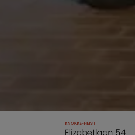
KNOKKE-HEIST
Elizabetlaan 54