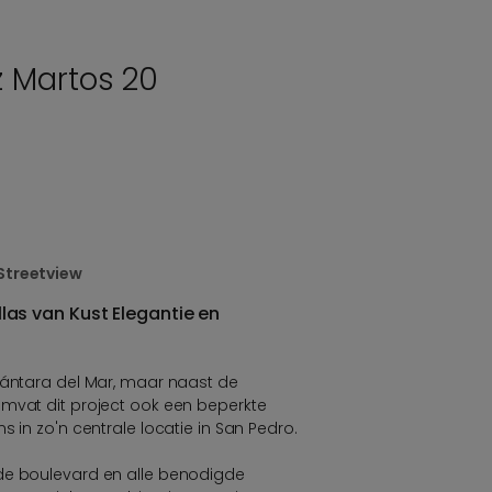
z Martos 20
Streetview
illas van Kust Elegantie en
cántara del Mar, maar naast de
omvat dit project ook een beperkte
s in zo'n centrale locatie in San Pedro.
de boulevard en alle benodigde