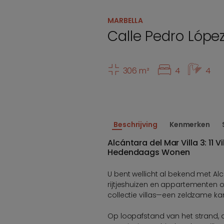
MARBELLA
Calle Pedro Lópe
306 m²
4
4
Beschrijving
Kenmerken
Alcántara del Mar Villa 3: 11 V
Hedendaags Wonen
U bent wellicht al bekend met Al
rijtjeshuizen en appartementen 
collectie villas—een zeldzame kan
Op loopafstand van het strand, 