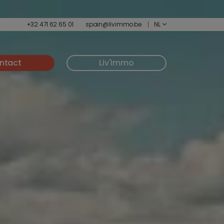
+32 471 62 65 01
spain@livimmo.be
NL
ntact
Liv'Immo