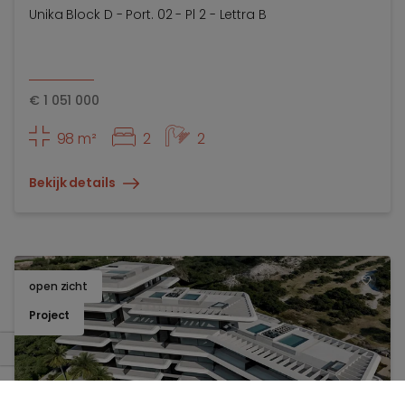
Unika Block D - Port. 02 - Pl 2 - Lettra B
€
1 051 000
98 m²
2
2
Bekijk details
open zicht
TOEV
Project