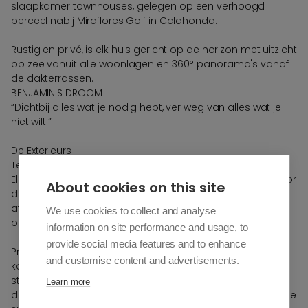
slaapkamer townhouses, gelegen op een verhoogd
perceel nabij Miraflores Golf in Calahonda.
Rustig en privé, is elk huis gericht op de horizon met uitzicht
op zee vanuit alle woonlagen en 360° panorama's vanaf
de dakterrassen.
BENJAMIN'S DROOM
“Dichtbij alles wat je nodig hebt, ver weg van alles wat je
niet wilt.”
De Exterieurs
Terrassen en daken die de skyline bezitten.
Elke townhouse beschikt over ruime terrassen, perfect voor
About cookies on this site
dineren, ontspannen en rustig lezen. De oriëntatie en
afscherming bieden een balans tussen privacy en een
We use cookies to collect and analyse
ononderbroken uitzicht op de kustlijn.
information on site performance and usage, to
provide social media features and to enhance
Privé dakterrassen bekronen elk huis. Denk aan een kopje
and customise content and advertisements.
koffie bij zonsopgang, drankjes bij zonsondergang, of
sterren kijken in de nacht. Vooraf geplande zones bieden
Learn more
de mogelijkheid voor buitenkeukens, douches of een kleine