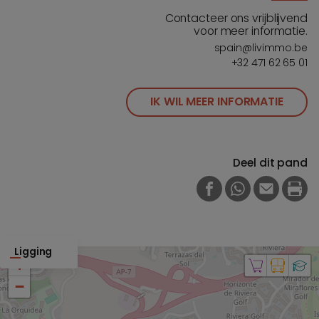
Contacteer ons vrijblijvend
voor meer informatie.
spain@livimmo.be
+32 471 62 65 01
IK WIL MEER INFORMATIE
Deel dit pand
FACEBOOK
WHATSAPP
E-MAIL
PRI
Ligging
+
−