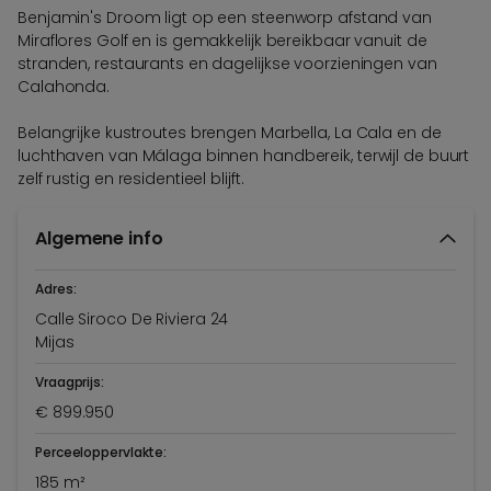
Benjamin's Droom ligt op een steenworp afstand van
Miraflores Golf en is gemakkelijk bereikbaar vanuit de
stranden, restaurants en dagelijkse voorzieningen van
Calahonda.
Belangrijke kustroutes brengen Marbella, La Cala en de
luchthaven van Málaga binnen handbereik, terwijl de buurt
zelf rustig en residentieel blijft.
Algemene info
Adres:
Calle Siroco De Riviera 24
Mijas
Vraagprijs:
€ 899.950
Perceeloppervlakte:
185 m²