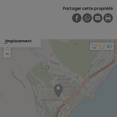
Partager cette propriété
FACEBOOK
WHATSAPP
E-MAIL
PRI
Emplacement
+
−