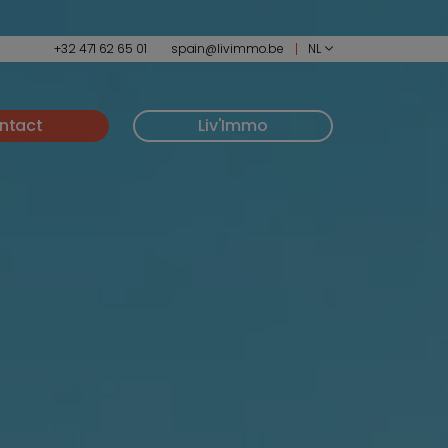
+32 471 62 65 01
spain@livimmo.be
NL
ntact
Liv'Immo