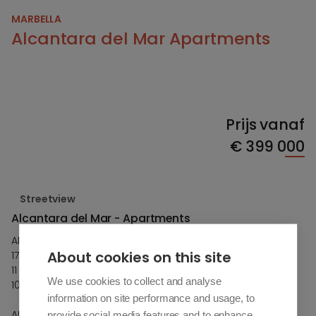
MARBELLA
Alcantara del Mar Apartments
Prijs vanaf
€
399 000
Streetview
Alcantara del Mar - Apartments
ALCÁNTARA DEL MAR
About cookies on this site
17 Appartementen
11 Villa's
We use cookies to collect and analyse
10 Townhouses
information on site performance and usage, to
ALCÁNTARA DEL MAR
provide social media features and to enhance