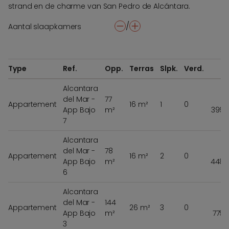
strand en de charme van San Pedro de Alcántara.
/
Aantal slaapkamers
-
+
Type
Ref.
Opp.
Terras
Slpk.
Verd.
P
Alcantara
del Mar -
77
Appartement
16 m²
1
0
App Bajo
m²
399 
7
Alcantara
del Mar -
78
Appartement
16 m²
2
0
App Bajo
m²
448 
6
Alcantara
del Mar -
144
Appartement
26 m²
3
0
App Bajo
m²
779 
3