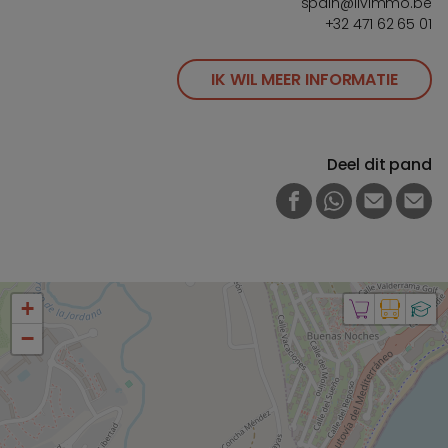
spain@livimmo.be
+32 471 62 65 01
IK WIL MEER INFORMATIE
Deel dit pand
FACEBOOK
WHATSAPP
E-MAIL
PRI
+
−