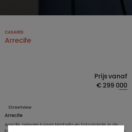
CASARES
Arrecife
Prijs vanaf
€
299 000
Streetview
Arrecife
Arrecife, gelegen tussen Marbella en Sotogrande, in de
buurt van Estepona, is Residencial Arrecife een modern en