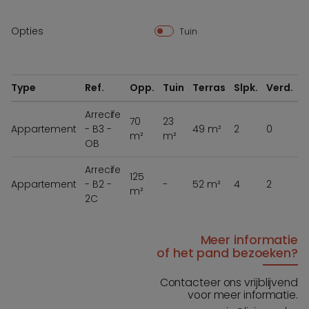
Opties
Tuin
Type
Ref.
Opp.
Tuin
Terras
Slpk.
Verd.
Arrecife
70
23
Appartement
- B3 -
49 m²
2
0
m²
m²
3
OB
Arrecife
125
Appartement
- B2 -
-
52 m²
4
2
m²
6
2C
Meer informatie
of het pand bezoeken?
Contacteer ons vrijblijvend
voor meer informatie.