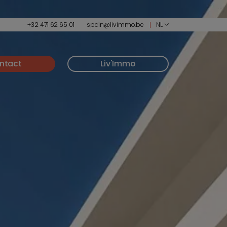
+32 471 62 65 01
spain@livimmo.be
NL
ntact
Liv'Immo