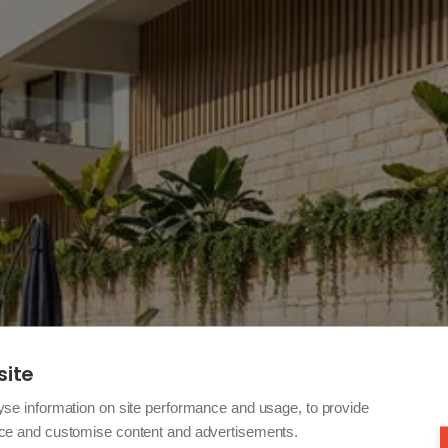
site
yse information on site performance and usage, to provide
nce and customise content and advertisements.