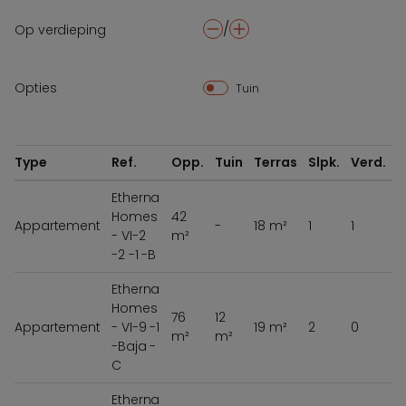
/
Op verdieping
-
+
Opties
Tuin
Type
Ref.
Opp.
Tuin
Terras
Slpk.
Verd.
Etherna
Homes
42
Appartement
-
18 m²
1
1
- VI-2
m²
-2 -1 -B
Etherna
Homes
76
12
Appartement
- VI-9 -1
19 m²
2
0
m²
m²
-Baja -
C
Etherna