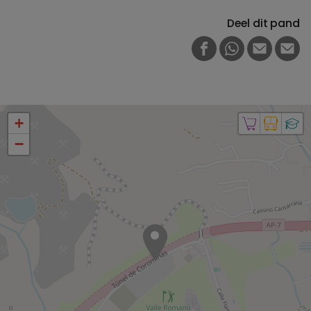
Deel dit pand
FACEBOOK
WHATSAPP
E-MAIL
PRI
+
−