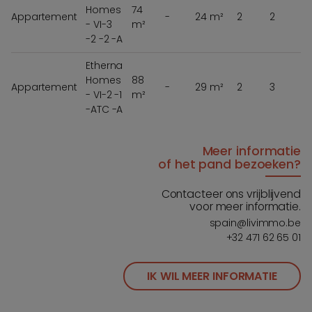
Homes
74
Appartement
-
24 m²
2
2
- VI-3
m²
3
-2 -2 -A
Etherna
Homes
88
Appartement
-
29 m²
2
3
- VI-2 -1
m²
-ATC -A
Meer informatie
of het pand bezoeken?
Contacteer ons vrijblijvend
voor meer informatie.
spain@livimmo.be
+32 471 62 65 01
IK WIL MEER INFORMATIE