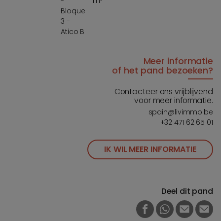
-
m²
9
Bloque
3 -
Atico B
Meer informatie
of het pand bezoeken?
Contacteer ons vrijblijvend
voor meer informatie.
spain@livimmo.be
+32 471 62 65 01
IK WIL MEER INFORMATIE
Deel dit pand
FACEBOOK
WHATSAPP
E-MAIL
PRI