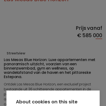
Prijs vanaf
€
585 000
Streetview
Las Mesas Blue Horizon: Luxe appartementen met
panoramisch uitzicht, voorzien van een
binnenzwembad, gym en wellness, op
wandelafstand van de haven en het pittoreske
Estepona.
Ontdek Las Mesas Blue Horizon, een exclusief project
bestaande uit 36 schitterende appartementen in de
prachtige omgeving van Estepona. Deze moderne
appartementen zijn ontworpen om comfort en stijl te
About cookies on this site
combineren, met een overvloed aan ruimte en natuurlijk