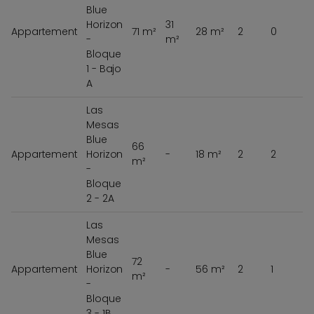
Blue
Horizon
31
Appartement
71 m²
28 m²
2
0
-
m²
5
Bloque
1 - Bajo
A
Las
Mesas
Blue
66
Appartement
Horizon
-
18 m²
2
2
m²
6
-
Bloque
2 - 2A
Las
Mesas
Blue
72
Appartement
Horizon
-
56 m²
2
1
m²
6
-
Bloque
3 - 1B