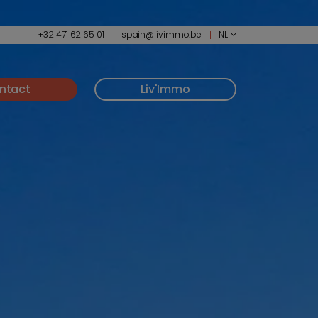
+32 471 62 65 01
spain@livimmo.be
NL
ntact
Liv'Immo