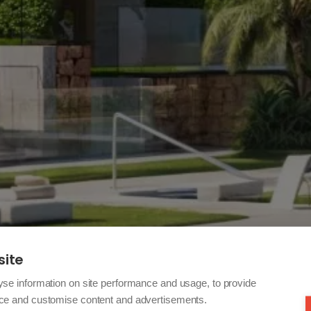
site
yse information on site performance and usage, to provide
nce and customise content and advertisements.