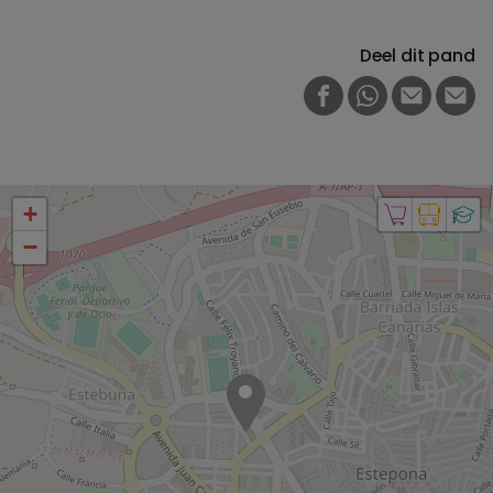
Deel dit pand
FACEBOOK
WHATSAPP
E-MAIL
PRI
+
−