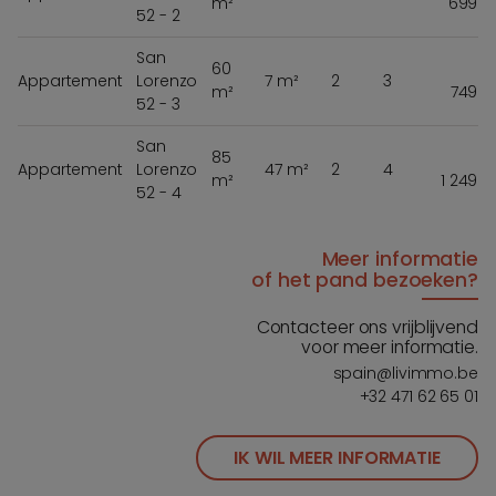
m²
699 0
52 - 2
San
60
Appartement
Lorenzo
7 m²
2
3
m²
749 0
52 - 3
San
85
Appartement
Lorenzo
47 m²
2
4
m²
1 249 0
52 - 4
Meer informatie
of het pand bezoeken?
Contacteer ons vrijblijvend
voor meer informatie.
spain@livimmo.be
+32 471 62 65 01
IK WIL MEER INFORMATIE