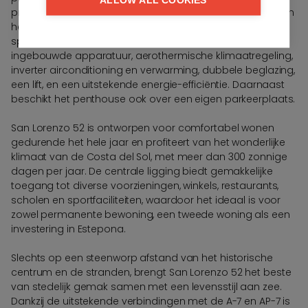
privézwembad, wat zorgt voor een unieke woonervaring in
het hart van Estepona. U kunt rekenen op hoogwaardige
specificaties zoals een volledig uitgeruste keuken met
ingebouwde apparatuur, aerothermische klimaatregeling,
inverter airconditioning en verwarming, dubbele beglazing,
een lift, en een uitstekende energie-efficiëntie. Daarnaast
beschikt het penthouse ook over een eigen parkeerplaats.
San Lorenzo 52 is ontworpen voor comfortabel wonen
gedurende het hele jaar en profiteert van het wonderlijke
klimaat van de Costa del Sol, met meer dan 300 zonnige
dagen per jaar. De centrale ligging biedt gemakkelijke
toegang tot diverse voorzieningen, winkels, restaurants,
scholen en sportfaciliteiten, waardoor het ideaal is voor
zowel permanente bewoning, een tweede woning als een
investering in Estepona.
Slechts op een steenworp afstand van het historische
centrum en de stranden, brengt San Lorenzo 52 het beste
van stedelijk gemak samen met een levensstijl aan zee.
Dankzij de uitstekende verbindingen met de A-7 en AP-7 is