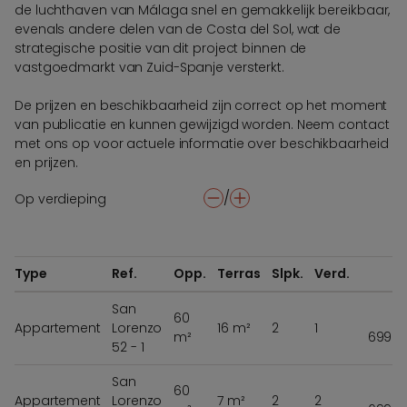
de luchthaven van Málaga snel en gemakkelijk bereikbaar,
evenals andere delen van de Costa del Sol, wat de
strategische positie van dit project binnen de
vastgoedmarkt van Zuid-Spanje versterkt.
De prijzen en beschikbaarheid zijn correct op het moment
van publicatie en kunnen gewijzigd worden. Neem contact
met ons op voor actuele informatie over beschikbaarheid
en prijzen.
/
Op verdieping
-
+
Type
Ref.
Opp.
Terras
Slpk.
Verd.
Pr
San
60
Appartement
Lorenzo
16 m²
2
1
m²
699 0
52 - 1
San
60
Appartement
Lorenzo
7 m²
2
2