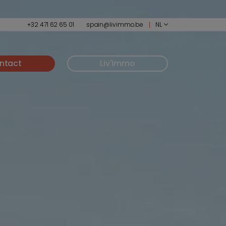
+32 471 62 65 01
spain@livimmo.be
NL
ntact
Liv'Immo