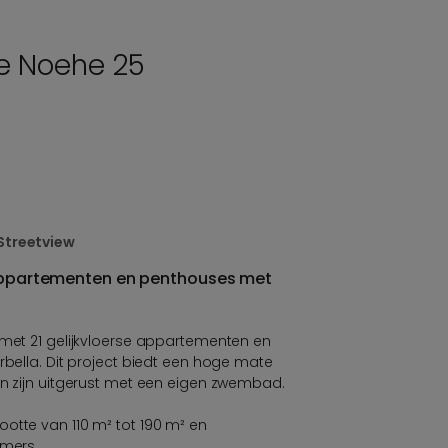
e Noehe 25
Streetview
-appartementen en penthouses met
 met 21 gelijkvloerse appartementen en
rbella. Dit project biedt een hoge mate
en zijn uitgerust met een eigen zwembad.
otte van 110 m² tot 190 m² en
amers.