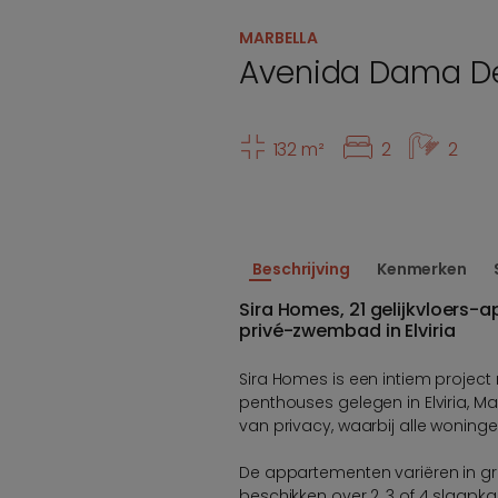
MARBELLA
Avenida Dama D
132 m²
2
2
Beschrijving
Kenmerken
Sira Homes, 21 gelijkvloers
privé-zwembad in Elviria
Sira Homes is een intiem project
penthouses gelegen in Elviria, Ma
van privacy, waarbij alle woning
De appartementen variëren in gro
beschikken over 2, 3 of 4 slaapk