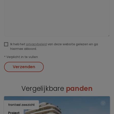
Ik heb het
privacybeleid
van deze website gelezen en ga
hiermee akkoord.
*
Verplicht in te vullen
Verzenden
Vergelijkbare
panden
frontaal zeezicht
TOEV
Project