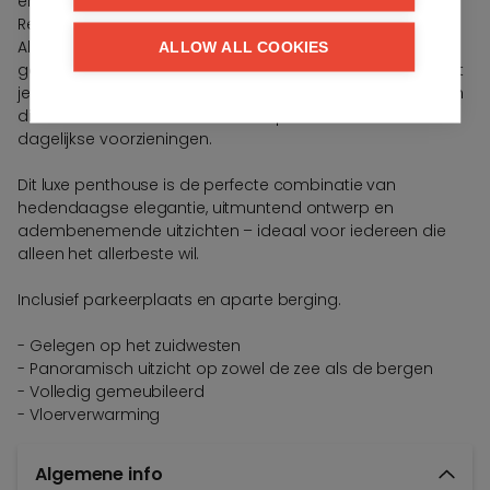
en omringd door gerenommeerde golfbanen zoals het
Real Club de Golf Las Brisas, Los Naranjos Golf Club en
Aloha Golf Club, is deze locatie een waar paradijs voor
ALLOW ALL COOKIES
golfenthousiastelingen. Daarnaast biedt het ook alles wat
je nodig hebt voor een luxe levensstijl, van gastronomisch
dineren en exclusief winkelen tot sportfaciliteiten en
dagelijkse voorzieningen.
Dit luxe penthouse is de perfecte combinatie van
hedendaagse elegantie, uitmuntend ontwerp en
adembenemende uitzichten – ideaal voor iedereen die
alleen het allerbeste wil.
Inclusief parkeerplaats en aparte berging.
- Gelegen op het zuidwesten
- Panoramisch uitzicht op zowel de zee als de bergen
- Volledig gemeubileerd
- Vloerverwarming
Algemene info