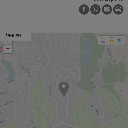
FACEBOOK
WHATSAPP
E-MAIL
PRI
Ligging
+
−